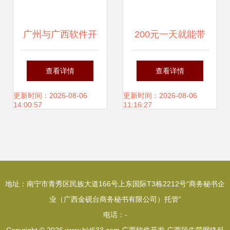
广州与广西软件开
200元一天就能带
发 秒知科技的差异
个机器人回家，具
查看详情
查看详情
化深耕
身智能加速走进生
更新时间：2026-08-06
更新时间：2026-08-06
14:00:57
11:16:27
活与工厂——广西
软件开发的机遇与
地址：南宁市青秀区民族大道166号上东国际T3栋2212号“商务秘书企
挑战
业（广西金砚台商务秘书有限公司）托管”
电话：-